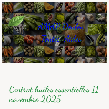
Aller
au
contenu
AMAP Doulon
Toutes-Aides
Contrat huiles essentielles 11
novembre 2025