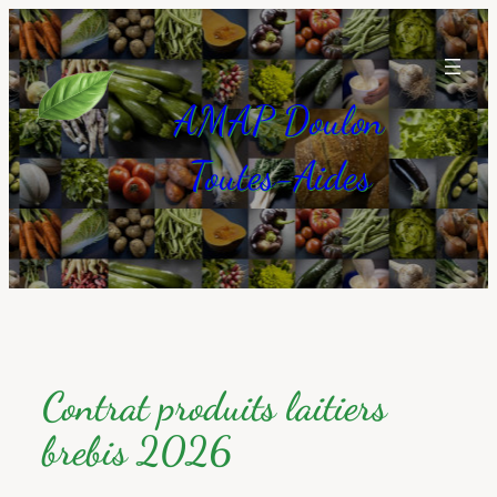
Aller
au
contenu
AMAP Doulon
Toutes-Aides
Contrat produits laitiers
brebis 2026