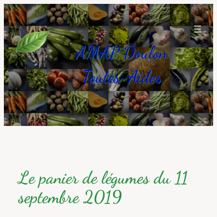
Aller
au
contenu
AMAP Doulon
Toutes-Aides
Le panier de légumes du 11
septembre 2019