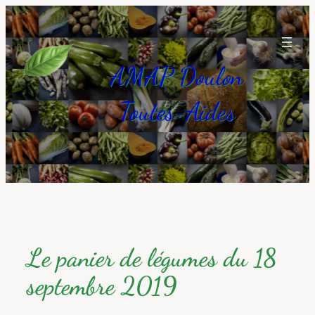
Aller
au
contenu
AMAP Doulon
Toutes-Aides
Le panier de légumes du 18
septembre 2019